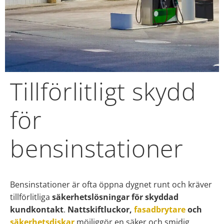
Tillförlitligt skydd
för
bensinstationer
Bensinstationer är ofta öppna dygnet runt och kräver
tillförlitliga
säkerhetslösningar för skyddad
kundkontakt
.
Nattskiftluckor,
fasadbrytare
och
säkerhetsdiskar
möjliggör en säker och smidig