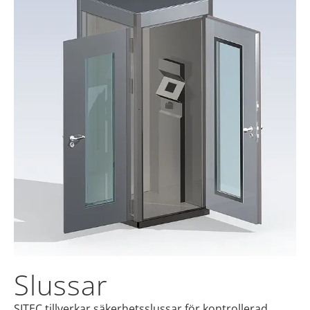
Slussar
SITEC tillverkar säkerhetsslussar för kontrollerad