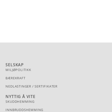
SELSKAP
MILJØPOLITIKK
BÆREKRAFT
NEDLASTINGER / SERTIFIKATER
NYTTIG Å VITE
SKUDDHEMMING
INNBRUDDSHEMMING