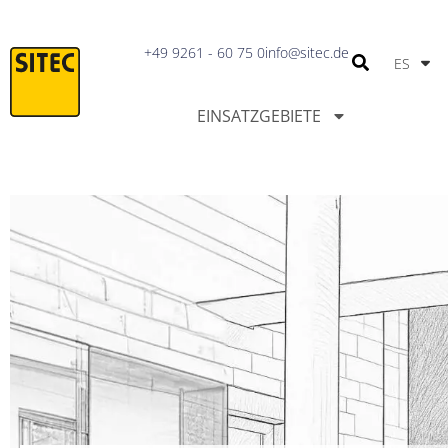
IT
+49 9261 - 60 75 0
info@sitec.de
ES
PT
EINSATZGEBIETE