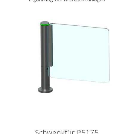
Schwenktür P5175