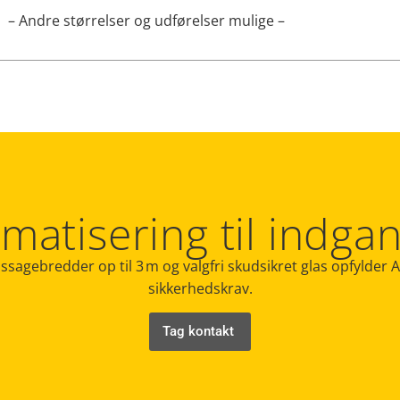
– Andre størrelser og udførelser mulige –
omatisering til indg
passagebredder op til 3 m og valgfri skudsikret glas opfyl
sikkerhedskrav.
Tag kontakt