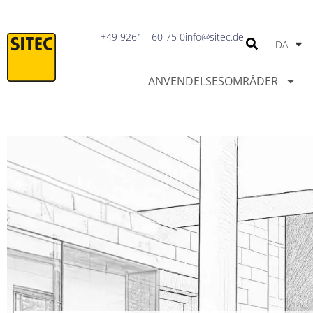
IT
+49 9261 - 60 75 0
info@sitec.de
DA
PT
ANVENDELSESOMRÅDER