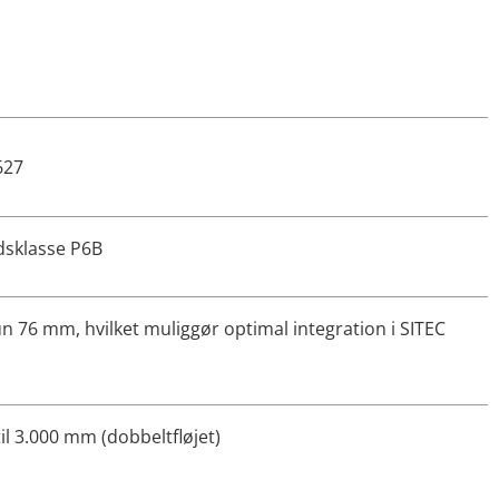
627
dsklasse P6B
un 76 mm, hvilket muliggør optimal integration i SITEC
l 3.000 mm (dobbeltfløjet)