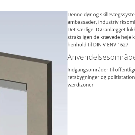
Denne dør og skillevægssyste
ambassader, industrivirksomhed
Det særlige: Døranlægget lukk
straks igen de krævede høje 
henhold til DIN V ENV 1627.
Anvendelsesområd
Indgangsområder til offentli
retsbygninger og politistatio
værdizoner