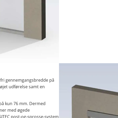
en fri gennemgangsbredde på
fløjet udførelse samt en
 på kun 76 mm. Dermed
temer med øgede
 SITEC post-og-sprosse-system