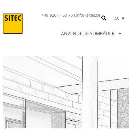
IT
+49 9261 - 60 75 0
info@sitec.de
DA
PT
ANVENDELSESOMRÅDER