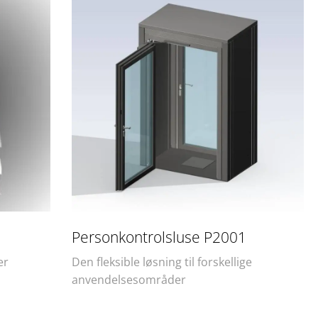
Personkontrolsluse P2001​
er
Den fleksible løsning til forskellige
anvendelsesområder