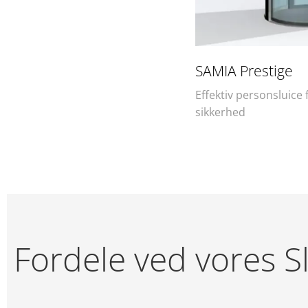
SAMIA Prestige​
Effektiv personsluice
sikkerhed
Fordele ved vores S