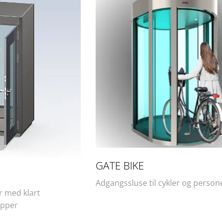
GATE BIKE
Adgangssluse til cykler og person
r med klart
upper