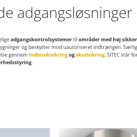
ede adgangsløsninger
elige
adgangskontrolsystemer
til
områder med høj sikke
 bygninger og beskytter mod uautoriseret indtrængen. Særligt
telse gennem
Indbrudssikring
og
skudsikring
. SITEC står 
erhedsstyring
.