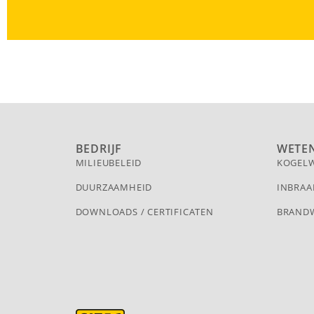
BEDRIJF
WETE
MILIEUBELEID
KOGEL
DUURZAAMHEID
INBRAA
DOWNLOADS / CERTIFICATEN
BRAND