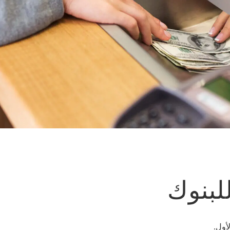
لبنوك
أول.